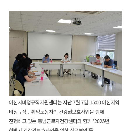
아산시비정규직지원센터는 지난
7
월
7
일
15:00
아산지역
비정규직
․
취약노동자의 건강권보호사업을 함께
진행하고 있는 충남근로자건강센터와 함께
‘2025
년
하반기 건강권보호사업을 위한 실무협의
’
를