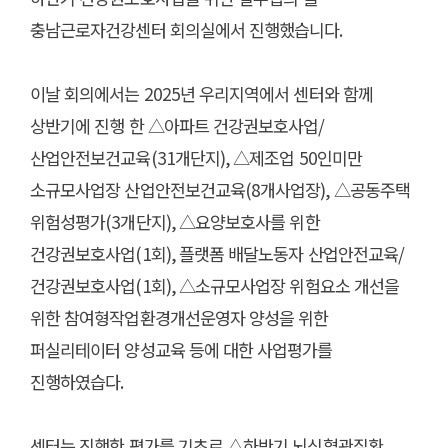
충남근로자건강센터 회의실에서 진행했습니다
.
이날 회의에서는
2025
년 우리지역에서 센터와 함께
상반기에 진행 한
△
아파트 건강권보호사업
/
산업안전보건교육
(31
개단지
),
△
제조업
50
인미만
소규모사업장 산업안전보건교육
(8
개사업장
),
△
공동주택
위험성평가
(3
개단지
),
△
요양보호사를 위한
건강권보호사업
(1
회
),
플랫폼 배달노동자 산업안전교육
/
건강권보호사업
(1
회
),
△
소규모사업장 위험요소 개선을
위한 참여형작업환경개선운영자 양성을 위한
퍼실리테이터 양성교육 등에 대한 사업평가를
진행하였습다
.
센터는 진행한 평가를 기초로
△
하반기 뇌심혈관질환