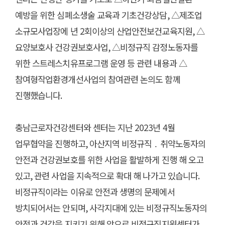
예방을 위한 심폐소생술 교육과 기초건강상담
,
△
제조업
소규모사업장에 년
2
회이상의 산업안전보건교육지원
,
△
요양보호사 건강권보호사업
,
△
비정규직 감정노동자를
위한 스트레스치유프로그램 운영 등 관련 내용과
△
참여형작업환경개선사업의 참여관련 논의도 함께
진행했습니다
.
충남근로자건강센터와 센터는 지난
2023
년
4
월
업무협약을 진행하고
,
아산지역 비정규직
․
취약노동자의
안전과 건강권보호를 위한 사업을 활발하게 진행 해 오고
있고
,
관련 사업을 지속적으로 확대 해 나가고 있습니다
.
비정규직이라는 이유로 안전과 생명의 문제에서
방치되어서는 안되며
,
사각지대에 있는 비정규직노동자의
안전과 건강을 지키기 위해 앞으로 비정규직지원센터가