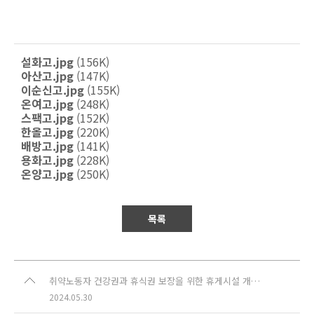
설화고.jpg
(156K)
아산고.jpg
(147K)
이순신고.jpg
(155K)
온여고.jpg
(248K)
스팩고.jpg
(152K)
한올고.jpg
(220K)
배방고.jpg
(141K)
용화고.jpg
(228K)
온양고.jpg
(250K)
목록
취약노동자 건강권과 휴식권 보장을 위한 휴게시설 개선지원 시작
2024.05.30