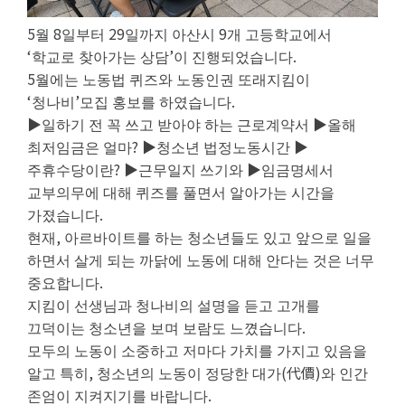
5
8
29
9
월
일부터
일까지 아산시
개 고등학교에서
‘
’
.
학교로 찾아가는 상담
이 진행되었습니다
5
월에는 노동법 퀴즈와 노동인권 또래지킴이
‘
’
.
청나비
모집 홍보를 하였습니다
▶
▶
일하기 전 꼭 쓰고 받아야 하는 근로계약서
올해
?
▶
▶
최저임금은 얼마
청소년 법정노동시간
?
▶
▶
주휴수당이란
근무일지 쓰기와
임금명세서
교부의무에 대해 퀴즈를 풀면서 알아가는 시간을
.
가졌습니다
,
현재
아르바이트를 하는 청소년들도 있고 앞으로 일을
하면서 살게 되는 까닭에 노동에 대해 안다는 것은 너무
.
중요합니다
지킴이 선생님과 청나비의 설명을 듣고 고개를
.
끄덕이는 청소년을 보며 보람도 느꼈습니다
모두의 노동이 소중하고 저마다 가치를 가지고 있음을
,
(
代價
)
알고 특히
청소년의 노동이 정당한 대가
와 인간
.
존엄이 지켜지기를 바랍니다